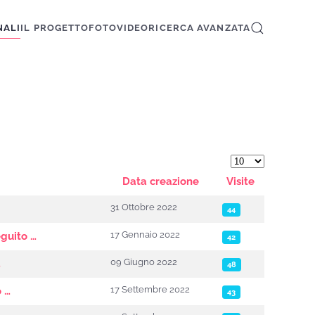
NALI
IL PROGETTO
FOTO
VIDEO
RICERCA AVANZATA
Visualizza #
Data creazione
Visite
31 Ottobre 2022
44
17 Gennaio 2022
eguito …
42
09 Giugno 2022
…
48
17 Settembre 2022
o …
43